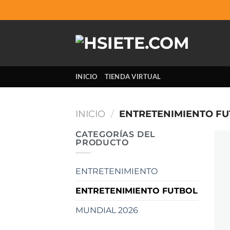
Saltar
al
contenido
INICIO
TIENDA VIRTUAL
INICIO
/
ENTRETENIMIENTO FU
CATEGORÍAS DEL
PRODUCTO
ENTRETENIMIENTO
ENTRETENIMIENTO FUTBOL
MUNDIAL 2026