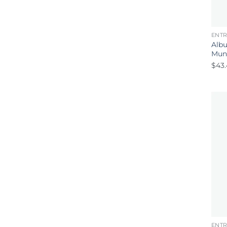
ENTR
Alb
Mund
$
43
ENTR