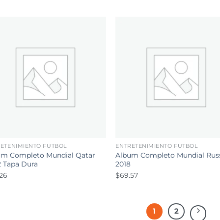
ETENIMIENTO FUTBOL
ENTRETENIMIENTO FUTBOL
um Completo Mundial Qatar
Album Completo Mundial Rus
 Tapa Dura
2018
26
$
69.57
1
2